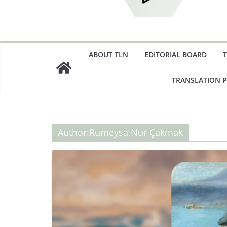
ABOUT TLN
EDITORIAL BOARD
TRANSLATION 
Author:
Rumeysa Nur Çakmak