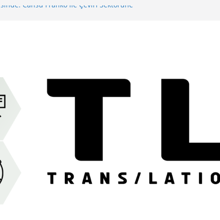
sinde: Cansu Franko ile Çeviri Sektörüne
şması: Büyük Dönüş
 Yazarından Saklı Bir Başyapıt: Behind a
man’s Power ve Türkçeye İlk Yolculuğu
mez Olan: İdeoloji
r Kâbus: Burton Karakterlerine İsim Koyma