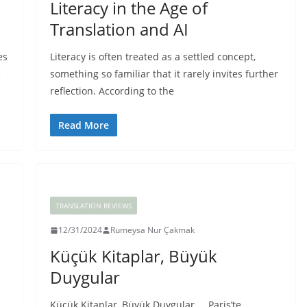
Literacy in the Age of
Translation and AI
es
Literacy is often treated as a settled concept,
e
something so familiar that it rarely invites further
reflection. According to the
Read More
TRANSLATION REVIEWS
12/31/2024
Rumeysa Nur Çakmak
Küçük Kitaplar, Büyük
Duygular
Küçük Kitaplar, Büyük Duygular Paris’te