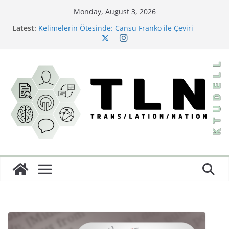
Monday, August 3, 2026
Latest:
Kelimelerin Ötesinde: Cansu Franko ile Çeviri
Sektörüne Dair
Bir Çeviri Çalışması: Büyük Dönüş
Little Women’ın Yazarından Saklı Bir Başyapıt:
Behind a Mask; or, A Woman’s Power ve Türkçeye İlk
Yolculuğu
Çeviride Görünmez Olan: İdeoloji
Diller Arası Bir Kâbus: Burton Karakterlerine İsim
Koyma Sanatı