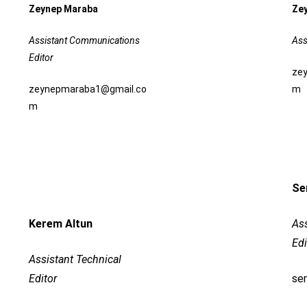
Zeynep Maraba
Ze
Assistant Communications
Ass
Editor
ze
zeynepmaraba1@gmail.co
m
m
Se
Kerem Altun
Ass
Edi
Assistant Technical
Editor
se