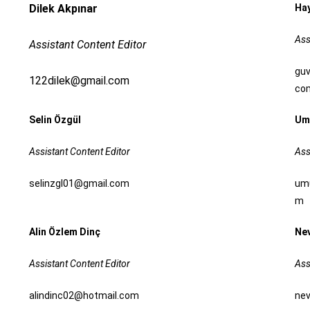
Dilek Akpınar
Ha
Ass
Assistant Content Editor
gu
122dilek@gmail.com
co
Selin Özgül
Um
Assistant Content Editor
Ass
selinzgl01@gmail.com
um
m
Alin Özlem Dinç
Ne
Assistant Content Editor
Ass
alindinc02@hotmail.com
ne