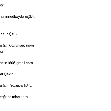
tor
hammedbaydere@ktu.
.tr
selin Çelik
istant Communications
tor
rselin180@gmail.com
er Çakır
istant Technical Editor
er@thetaloc.com