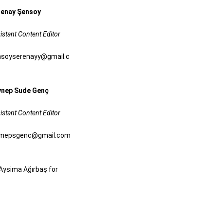
renay Şensoy
istant Content Editor
nsoyserenayy@gmail.c
ynep Sude Genç
istant Content Editor
ynepsgenc@gmail.com
 Aysima Ağırbaş for