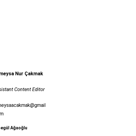
meysa Nur Çakmak
istant Content Editor
meysaacakmak@gmail
om
şegül Ağaoğlu