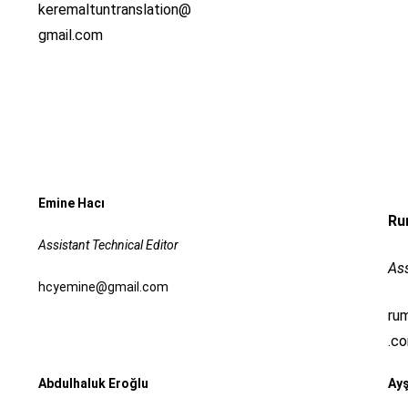
keremaltuntranslation@
gmail.com
Emine Hacı
Ru
Assistant Technical Editor
Ass
hcyemine@gmail.com
ru
.c
Abdulhaluk Eroğlu
Ay