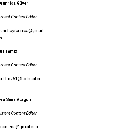
yrunnisa Güven
istant Content Editor
vennhayrunnisa@gmail.
m
ut Temiz
istant Content Editor
ut.tmz61@hotmail.co
vra Sena Atagün
istant Content Editor
vraxsena@gmail.com