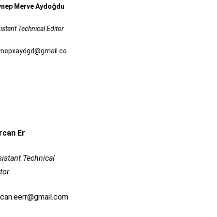
ynep Merve Aydoğdu
istant Technical Editor
ynepxaydgd@gmail.co
rcan Er
istant Technical
tor
rcan.eerr@gmail.com