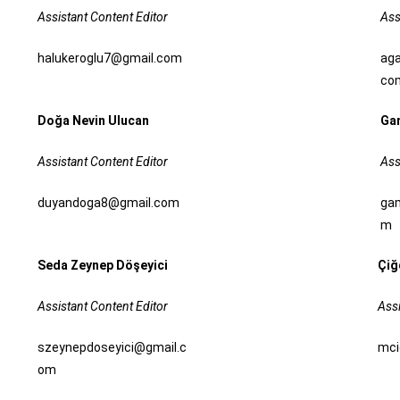
Assistant Content Editor
Ass
halukeroglu7@gmail.com
aga
co
Doğa Nevin Ulucan
Gam
Assistant Content Editor
Ass
duyandoga8@gmail.com
ga
m
Seda Zeynep Döşeyici
Çiğ
Assistant Content Editor
Assi
szeynepdoseyici@gmail.c
mc
om