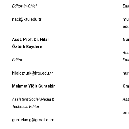
Editor-in-Chief
Edi
naci@ktu.edu.tr
mu
edu
Asst. Prof. Dr. Hilal
Nur
Öztürk Baydere
Ass
Editor
Edi
hilalozturk@ktu.edu.tr
nu
Mehmet Yiğit Güntekin
Öm
Assistant Social Media &
Ass
Technical Editor
om
guntekin.g@gmail.com