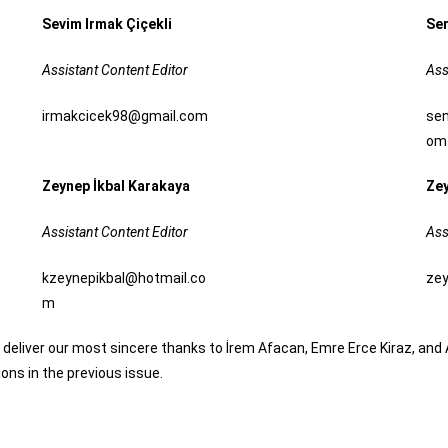
Sevim Irmak Çiçekli
Se
Assistant Content Editor
Ass
irmakcicek98@gmail.com
se
om
Zeynep İkbal Karakaya
Ze
Assistant Content Editor
Ass
kzeynepikbal@hotmail.co
ze
m
deliver our most sincere thanks to İrem Afacan, Emre Erce Kiraz, and
tions in the previous issue.