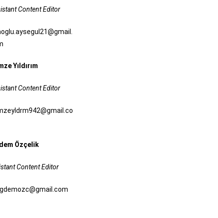
istant Content Editor
oglu.aysegul21@gmail.
m
ze Yıldırım
istant Content Editor
mzeyldrm942@gmail.co
dem Özçelik
stant Content Editor
igdemozc@gmail.com