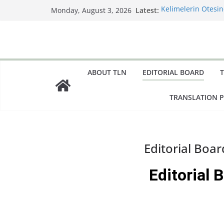
Latest:
Kelimelerin Ötesin
Monday, August 3, 2026
Dair
Bir Çeviri Çalışma
Little Women’ın Ya
Mask; or, A Woman’
Çeviride Görünmez 
Diller Arası Bir K
ABOUT TLN
EDITORIAL BOARD
Sanatı
TRANSLATION 
Editorial Boar
Editorial 