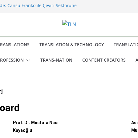
de: Cansu Franko ile Çeviri Sektörüne
sı: Büyük Dönüş
zarından Saklı Bir Başyapıt: Behind a
s Power ve Türkçeye İlk Yolculuğu
Olan: İdeoloji
âbus: Burton Karakterlerine İsim Koyma
TRANSLATIONS
TRANSLATION & TECHNOLOGY
TRANSLATI
PROFESSION
TRANS-NATION
CONTENT CREATORS
A
d
Board
Prof. Dr. Mustafa Naci
Ass
Kayaoğlu
Mu