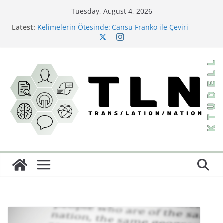
Tuesday, August 4, 2026
Latest:
Kelimelerin Ötesinde: Cansu Franko ile Çeviri
Sektörüne Dair
Bir Çeviri Çalışması: Büyük Dönüş
Little Women’ın Yazarından Saklı Bir Başyapıt:
Behind a Mask; or, A Woman’s Power ve Türkçeye İlk
Yolculuğu
Çeviride Görünmez Olan: İdeoloji
Diller Arası Bir Kâbus: Burton Karakterlerine İsim
Koyma Sanatı