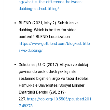
ng/what-is-the-difference-between-
dubbing-and-subtitling/
BLEND. (2021, May 2). Subtitles vs.
dubbing: Which is better for video
content? BLEND Localization.
https://www.getblend.com/blog/subtitle
s-vs-dubbing/
Gökduman, U. C. (2017). Altyazı ve dublaj
çevirisinde erek odaklı yaklaşımla
seslenme biçimleri, argo ve tabu ifadeler.
Pamukkale Üniversitesi Sosyal Bilimler
Enstitüsü Dergisi, (29), 219-
227.
https://doi.org/10.5505/pausbed.201
7.48278