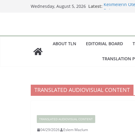
Skip
Latest:
Kelimelerin Öte
Wednesday, August 5, 2026
to
Dair
Bir Çeviri Çalı
content
Little Women’ın
Mask; or, A Wo
Çeviride Görün
Diller Arası Bi
ABOUT TLN
EDITORIAL BOARD
Sanatı
TRANSLATION 
TRANSLATED AUDIOVISUAL CONTENT
TRANSLATED AUDIOVISUAL CONTENT
04/29/2026
Eslem Mazlum