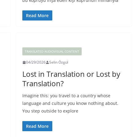
bu köprüyü inşa eden kişi köprünün mimarıyla
Read More
TRANSLATED AUDIOVISUAL CONTENT
04/29/2026
Selin Özgül
Lost in Translation or Lost by
Translation?
Imagine this: you travel to a country whose
language and culture you know nothing about.
You step outside to explore
Read More