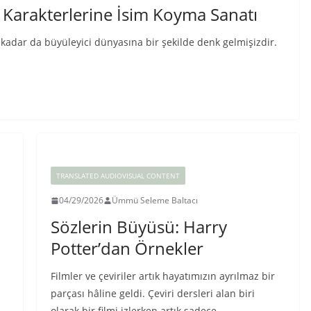
n Karakterlerine İsim Koyma Sanatı
 kadar da büyüleyici dünyasına bir şekilde denk gelmişizdir.
TRANSLATED AUDIOVISUAL CONTENT
04/29/2026
Ümmü Seleme Baltacı
Sözlerin Büyüsü: Harry
Potter’dan Örnekler
Filmler ve çeviriler artık hayatımızın ayrılmaz bir
parçası hâline geldi. Çeviri dersleri alan biri
olarak bir filmi izlerken artık sadece