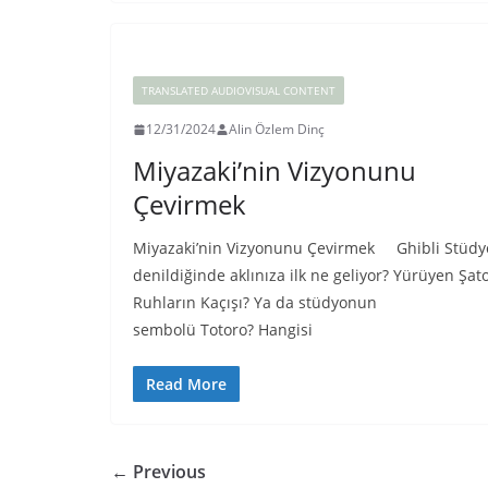
TRANSLATED AUDIOVISUAL CONTENT
12/31/2024
Alin Özlem Dinç
Miyazaki’nin Vizyonunu
Çevirmek
Miyazaki’nin Vizyonunu Çevirmek Ghibli Stüdy
denildiğinde aklınıza ilk ne geliyor? Yürüyen Şat
Ruhların Kaçışı? Ya da stüdyonun
sembolü Totoro? Hangisi
Read More
← Previous