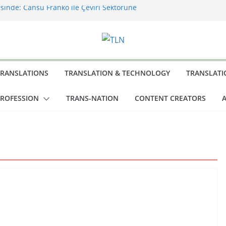
sinde: Cansu Franko ile Çeviri Sektörüne
şması: Büyük Dönüş
 Yazarından Saklı Bir Başyapıt: Behind a
man’s Power ve Türkçeye İlk Yolculuğu
mez Olan: İdeoloji
r Kâbus: Burton Karakterlerine İsim Koyma
TRANSLATIONS
TRANSLATION & TECHNOLOGY
TRANSLATI
PROFESSION
TRANS-NATION
CONTENT CREATORS
A