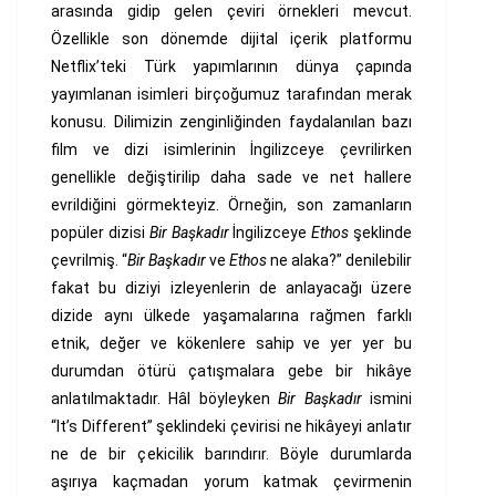
arasında gidip gelen çeviri örnekleri mevcut.
Özellikle son dönemde dijital içerik platformu
Netflix’teki Türk yapımlarının dünya çapında
yayımlanan isimleri birçoğumuz tarafından merak
konusu. Dilimizin zenginliğinden faydalanılan bazı
film ve dizi isimlerinin İngilizceye çevrilirken
genellikle değiştirilip daha sade ve net hallere
evrildiğini görmekteyiz. Örneğin, son zamanların
popüler dizisi
Bir Başkadır
İngilizceye
Ethos
şeklinde
çevrilmiş. “
Bir Başkadır
ve
Ethos
ne alaka?” denilebilir
fakat bu diziyi izleyenlerin de anlayacağı üzere
dizide aynı ülkede yaşamalarına rağmen farklı
etnik, değer ve kökenlere sahip ve yer yer bu
durumdan ötürü çatışmalara gebe bir hikâye
anlatılmaktadır. Hâl böyleyken
Bir Başkadır
ismini
“It’s Different” şeklindeki çevirisi ne hikâyeyi anlatır
ne de bir çekicilik barındırır. Böyle durumlarda
aşırıya kaçmadan yorum katmak çevirmenin