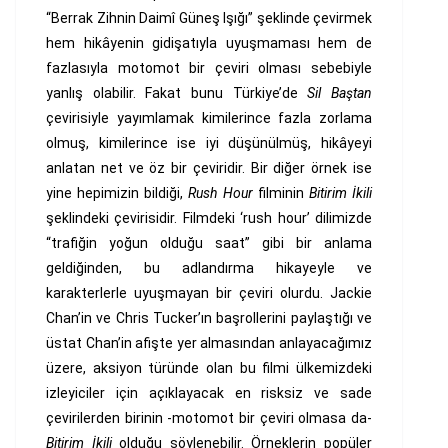
“Berrak Zihnin Daimî Güneş Işığı” şeklinde çevirmek
hem hikâyenin gidişatıyla uyuşmaması hem de
fazlasıyla motomot bir çeviri olması sebebiyle
yanlış olabilir. Fakat bunu Türkiye’de
Sil Baştan
çevirisiyle yayımlamak kimilerince fazla zorlama
olmuş, kimilerince ise iyi düşünülmüş, hikâyeyi
anlatan net ve öz bir çeviridir. Bir diğer örnek ise
yine hepimizin bildiği,
Rush Hour
filminin
Bitirim İkili
şeklindeki çevirisidir. Filmdeki ‘rush hour’ dilimizde
“trafiğin yoğun olduğu saat” gibi bir anlama
geldiğinden, bu adlandırma hikayeyle ve
karakterlerle uyuşmayan bir çeviri olurdu. Jackie
Chan’in ve Chris Tucker’ın başrollerini paylaştığı ve
üstat Chan’in afişte yer almasından anlayacağımız
üzere, aksiyon türünde olan bu filmi ülkemizdeki
izleyiciler için açıklayacak en risksiz ve sade
çevirilerden birinin -motomot bir çeviri olmasa da-
Bitirim İkili
olduğu söylenebilir. Örneklerin popüler