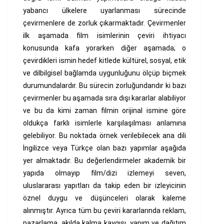
yabancı ülkelere uyarlanması sürecinde
çevirmenlere de zorluk çıkarmaktadır. Çevirmenler
ilk aşamada film isimlerinin çeviri ihtiyacı
konusunda kafa yorarken diğer aşamada; o
çevirdikleri ismin hedef kitlede kültürel, sosyal, etik
ve dilbilgisel bağlamda uygunluğunu ölçüp biçmek
durumundalardır. Bu sürecin zorluğundandır ki bazı
çevirmenler bu aşamada sıra dışı kararlar alabiliyor
ve bu da kimi zaman filmin orijinal ismine göre
oldukça farklı isimlerle karşılaşılması anlamına
gelebiliyor. Bu noktada örnek verilebilecek ana dili
İngilizce veya Türkçe olan bazı yapımlar aşağıda
yer almaktadır. Bu değerlendirmeler akademik bir
yapıda olmayıp film/dizi izlemeyi seven,
uluslararası yapıtları da takip eden bir izleyicinin
öznel duygu ve düşünceleri olarak kaleme
alınmıştır. Ayrıca tüm bu çeviri kararlarında reklam,
pazarlama, akılda kalma kaygısı, yapım ve dağıtım