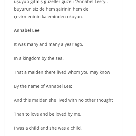
üşüyüp gitmiş güzeller güzeli “Annabel Lee”yi,
buyurun siz de hem şairinin hem de
çevirmeninin kaleminden okuyun.
Annabel Lee
It was many and many a year ago,
In a kingdom by the sea,
That a maiden there lived whom you may know
By the name of Annabel Lee;
And this maiden she lived with no other thought
Than to love and be loved by me.
I
was a child and
she
was a child,