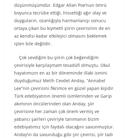
düşünmüşümdür. Edgar Allan Poe’nun ömrü
boyunca tecrübe ettiği, hissettiği ağır olay ve
duyguların, ozanlığıyla harmanlanışı sonucu
ortaya çıkan bu kıymetli şiirin çevirisinin de en
az kendisi kadar etkileyici olmasını beklemek
işten bile değildir.
Çok sevdiğim bu şiirin çok beğendiğim
çevirisiyle karşılaşmam tesadüfi olmuştu. Okul
hayatımızın en az bir döneminde illaki ismini
duyduğumuz Melih Cevdet Anday, “Annabel
Lee”nin çevirisini fikrimce en güzel yapan kişidir.
Türk edebiyatının önemli isimlerinden ve Garip
akımının öncülerinden olan Anday, şiir
çevirisine her zaman çok önem vermiş ve
yabancı şairleri çeviriyle tanımanın bizim
edebiyatımız için faydalı olacağını savunmuştur.
Anday’ın da savunduğu gibi şiir çevirisi, şiir tadı