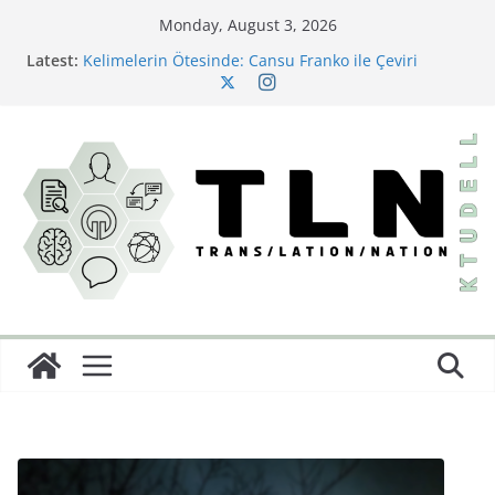
Monday, August 3, 2026
Latest:
Kelimelerin Ötesinde: Cansu Franko ile Çeviri
Sektörüne Dair
Bir Çeviri Çalışması: Büyük Dönüş
Little Women’ın Yazarından Saklı Bir Başyapıt:
Behind a Mask; or, A Woman’s Power ve Türkçeye İlk
Yolculuğu
Çeviride Görünmez Olan: İdeoloji
Diller Arası Bir Kâbus: Burton Karakterlerine İsim
Koyma Sanatı