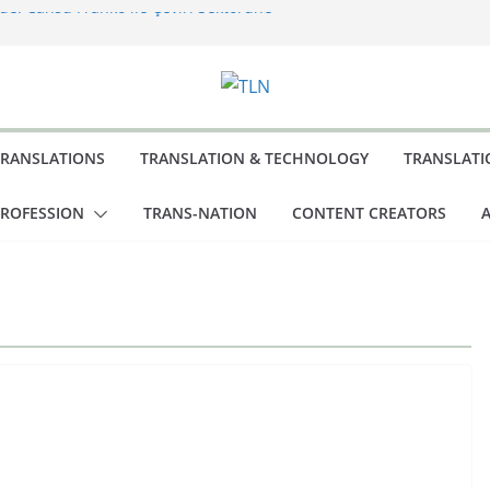
de: Cansu Franko ile Çeviri Sektörüne
sı: Büyük Dönüş
zarından Saklı Bir Başyapıt: Behind a
s Power ve Türkçeye İlk Yolculuğu
Olan: İdeoloji
âbus: Burton Karakterlerine İsim Koyma
TRANSLATIONS
TRANSLATION & TECHNOLOGY
TRANSLATI
PROFESSION
TRANS-NATION
CONTENT CREATORS
A