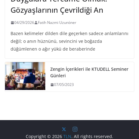
Gözyaşlarının Çevrildiği An
04/29/2026
Fatih Nazmi Uzunöner
Bazen kelimeler dilden dile geçerken sadece anlamlarını
değil; o anın hüznünü, sevincini ve boğazda
düğümlenen o ağır yükü de beraberinde
Zengin İçerikleri ile KTUDELL Seminer
Günleri
07/05/2023
Copyright © 2026
TLN
. All rights reserved.